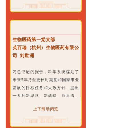
生物作为一家研发针对血液瘤和实
质文明和精神文明相协调的现代
体瘤CAR-NK细胞治疗产品的创新型
化，是人与自然和谐共生的现代
生物药研发公司，将紧密围绕党和
化，是走和平发展道路的现代化。
国家发展大局，通过研发不断探索
未来五年是全面建设社会主义现代
创新免疫疗法来守护中国人民的健
化国家开局起步的关键时期。
生物医药第一党支部
康，把握“新发展阶段、新发展理
在经济上，高质量发展是全面建设
英百瑞（杭州）生物医药有限公
念、新发展格局”的内涵，坚持深
社会主义现代化国家的首要任务。
司 刘世洲
耕、服务肿瘤病人，更加精准对接
以建立坚实的物质技术基础。未来
浙江省经济社会发展需求，充分发
将坚持社会主义市场经济改革方
习总书记的报告，科学系统谋划了
挥以人为本、患者至上的医药开发
向，坚持高水平对外开放，加快构
未来5年乃至更长时期党和国家事业
理念，以临床与病人为中心聚焦血
建以国内大循环为主体、国内国际
发展的目标任务和大政方针，提出
液肿瘤、实体肿瘤、肿瘤微环境、
双循环相互促进的新发展格局；将
一系列新思路、新战略、新举措，
新型CAR-NK细胞疗法等方面，努力
实施扩大内需战略同深化供给侧结
报告举旗定向、催人奋进。报告，
打造人类抗癌战争中的兵工厂、武
上下滑动阅览
构性改革有机结合起来，增强国内
思想深邃、主题鲜明、内容丰富详
器站，为中国众多的肿瘤患者带来
大循环内生动力和可靠性，提升国
实、内涵博大精深，听后振聋发
生的希望，为浙江实现“两个先行”的
际循环质量和水平；将毫不动摇巩
聩，进一步坚定了我们立足本职岗