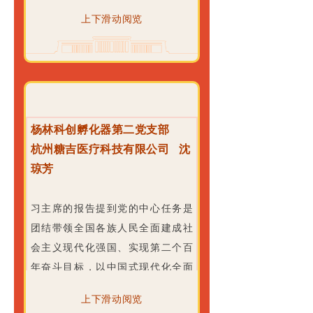
有所扶上持续用力，建成世界上规
上下滑动阅览
模最大的教育体系、社会保障体
系、医疗卫生体系。听完报告，我
心潮澎湃，我们党弘扬伟大的建党
精神，始终坚持以人民为中心，带
领全国各族人民不断奋斗创新。我
坚信，只有在中国共产党的领导
杨林科创孵化器第二党支部
下，中国才能走向更加辉煌的明
杭州糖吉医疗科技有限公司 沈
天，同时作为一名共产党员，我要
琼芳
弘扬斗志，坚定共产主义的理想信
念，高举党的伟大旗帜，为中华民
习主席的报告提到党的中心任务是
族伟大复兴而努力奋斗。
团结带领全国各族人民全面建成社
报告中深刻指出“没有全民健康，就
会主义现代化强国、实现第二个百
没有全面小康”，人民健康是立国之
年奋斗目标，以中国式现代化全面
基，是发展之本，极大的鼓舞了我
推进中华民族伟大复兴。中国式是
上下滑动阅览
们生物医药从业者。我们杭州荣谷
全体人民共同富裕的现代化，是物