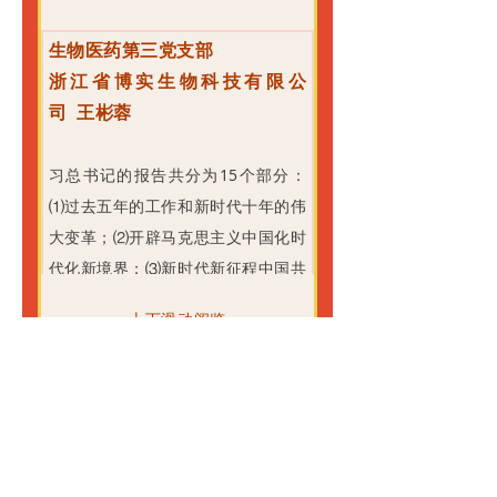
家领导人强大的规划、监督和指
蕴、更强战略上确立新的遵循和指
人才中心和创新高地。——国家对
康领域的新思路新方向，过去五年
导。平日里的新闻联播跟随习近平
导，必将人民健康放在更加优先发
生物医药第三党支部
人才和创新的重视，也是未来创新
的工作和新时代十年的伟大变革，
总书记的脚步，在我国内各个领域
展的战略地位上，更加融入国家整
浙江省博实生物科技有限公
型企业和人才巨大的发展机会和空
一些关键核心技术实现突破，战略
考察和指导，关注国内的民生、民
体建设的各个行业各个领域工作
司
王彬蓉
间。
性新兴产业发展壮大，载人航天、
意，让我们前进的脚步越走越快，
中，我们作为生物医药领域的公司
在法治上，党和国家将继续全面推
探月探火、深海深地探测、超级计
生活越来越幸福，让我们内心直
必将发挥我们的特长，鼓舞我们奋
习总书记的报告共分为15个部分：
进国家各方面工作法治化。同时，
算机、卫星导航、量子信息、核电
呼，感谢国家领导人、感谢中国共
勇向前，投入消灭肿瘤的奋战之
⑴过去五年的工作和新时代十年的伟
转变政府职能，优化政府职责体系
技术、大飞机制造、生物医药等取
产党带领我们一直前进，幸福满
中，坚持敢字为先、干字当头，始
大变革；⑵开辟马克思主义中国化时
和组织结构，提高行政效率和公信
得重大成果，进入创新型国家行
满。
终秉承患者至上的研发理念，服务
代化新境界；⑶新时代新征程中国共
力，全面推进严格规范公正文明执
列。
如今国际形势混乱，我们国家领导
和保障广大肿瘤患者的生命健康，
产党的使命任务；⑷加快构建新发展
法。努力让人民群众在每一个司法
在报告中提到了实施科教兴国战
上下滑动阅览
人临危不乱，一方面加强军事训
交出无愧于时代、无愧于中国人民
格局，着力推动高质量发展；⑸实施
案件中感受到公平正义。
略，强化现代化建设人才支撑。完
练，努力研发制造高科技防御武
的满意答卷。
科教兴国战略，强化现代化建设人才
在文化上，要建立文化自信.包括弘
善科技创新体系，坚持创新在我国
器，重视科技；另一方面，发展外
支撑；⑹发展全过程人民民主，保障
扬中华传统美德，加强家庭家教家
现代化建设全局中的核心地位，健
交，与友好国家互帮互助，团结一
人民当家作主；⑺坚持全面依法治
风建设，推动明大德、守公德、严
全新型举国体制，强化国家战略科
切可以团结的力量，为中国的持续
国，推进法治中国建设；⑻推进文化
私德，提高人民道德水准和文明素
技力量，提升国家创新体系整体效
发展打下坚不可摧的基础。
自信，铸就社会主义文化新辉煌；⑼
养，在全社会弘扬劳动精神、奋斗
天和高科党委联合一支部
能，形成具有全球竞争力的开放创