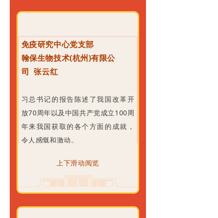
奋斗目标荣谷力量。
固和发展公有制经济，鼓励、支
位推进全面建成社会主义现代化强
“患者至上，医心跟党走”是荣谷生物
持、引导非公有制经济发展，充分
国、实现中华民族伟大复兴的信
的企业核心理念，在二十大精神的
发挥市场在资源配置中的决定性作
心。
免疫研究中心党支部
感召下，杭州荣谷生物全体干部职
用，更好发挥政府作用；将把发展
过去的十年里，我们迎来了中国共
翰保生物技术(杭州)有限公
工将更加忠诚用户“两个确立”，坚决
经济的着力点放在实体经济上，推
产党成立一百周年、中国特色社会
司
张云红
做到“两个维护”，始终心怀“国之大
进新型工业化；全面推进乡村振
主义进入新时代，完成了脱贫攻
者”，积极践行“人民至上”理念，踔
兴，全方位夯实粮食安全根基，守
坚、全面建成小康社会的历史任
习总书记的报告陈述了我国改革开
厉奋发、勇毅前行，努力守护肿瘤
住十八亿亩耕地红线；将推进高水
务，实现了第一个百年奋斗目标，
放70周年以及中国共产党成立100周
病人生命安全，贯彻落实好“以人为
平对外开放，加快建设贸易强国，
其根本在于习近平总书记掌舵领
年来我国获取的各个方面的成就，
本，患者至上”的要求，为努力建设
推动共建“一带一路”高质量发展。
航，在于习近平新时代中国特色社
令人感慨和激动。
成国际领先的新型CAR-NK细胞免疫
在教育上，党和国家重视科教科教
会主义思想科学指引。如今，世界
关乎我们的衣食住行，大家都肉眼
生物药公司，助力浙江推进“两个先
兴国，抓好人才建设。要办好人民
上下滑动阅览
百年未有之大变局加速演进，中华
可见，衣服款式越来越多，食物日
行”而不懈奋斗。
满意的教育，完善科技创新体系，
民族伟大复兴进入关键时期，、我
益丰盛，住房样式越来越新颖，道
砥砺奋进始鉴初心，继往开来再谱
实施创新驱动发展战略，加快实现
们要坚定不移听党话、跟党走，怀
路规划越来越规范，大家的生活水
华章。党的二十大胜利召开必将为
高水平科技自立自强，要深入实施
抱梦想又脚踏实地，努力奋进。
平越来越高。这些都离不开我们国
建设健康中国在更高层次、更深意
人才强国战略，加快建设世界重要
在报告中，多次提到了关于医药健