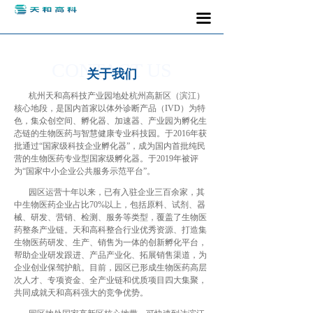
끀
CONTACT US
关于我们
杭州天和高科技产业园地处杭州高新区（滨江）
核心地段，是国内首家以体外诊断产品（IVD）为特
色，集众创空间、孵化器、加速器、产业园为孵化生
态链的生物医药与智慧健康专业科技园。于2016年获
批通过“国家级科技企业孵化器”，成为国内首批纯民
营的生物医药专业型国家级孵化器。于2019年被评
为“国家中小企业公共服务示范平台”。
园区运营十年以来，已有入驻企业三百余家，其
中生物医药企业占比70%以上，包括原料、试剂、器
械、研发、营销、检测、服务等类型，覆盖了生物医
药整条产业链。天和高科整合行业优秀资源、打造集
生物医药研发、生产、销售为一体的创新孵化平台，
帮助企业研发跟进、产品产业化、拓展销售渠道，为
企业创业保驾护航。目前，园区已形成生物医药高层
次人才、专项资金、全产业链和优质项目四大集聚，
共同成就天和高科强大的竞争优势。