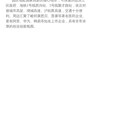
园区地处国家高新区核心地带，可快速到达滨江
区政府、地铁1号线西兴站、5号线聚才路站，依次对
接城市高架、绕城高速、沪杭甬高速，交通十分便
利。周边汇聚了毗邻康恩贝、普康等著名医药企业、
更有阿里、华为、网易等知名上市企业，具有非常浓
厚的创业创新氛围。